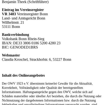
Benjamin Theek (Schriftführer)
Eintrag im Vereinsregister
VR 3483
Vereinsregister Bonn
Land- und Amtsgericht Bonn
Willhelmstr. 21
53111 Bonn
Bankverbindung
Volksbank Bonn Rhein-Sieg
IBAN: DE33 3806 0186 5200 4280 23
BIC: GENODED1BRS
Webmaster
Claudia Kroschel, Strackhofstr. 6, 53227 Bonn
Inhalt des Onlineangebotes
Der OWV 1923 e.V. übernimmt keinerlei Gewähr für die Aktualität,
Korrektheit, Vollständigkeit oder Qualität der bereitgestellten
Informationen. Haftungsansprüche gegen den OWV, welche sich auf
Schäden materieller oder ideeller Art beziehen, die durch die Nutzung oder
Nichtnutzung der dargebotenen Informationen bzw. durch die Nutzung
fehlerhafter und unvollständiger Informationen verursacht wurden, sind